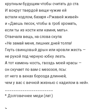
крупным будущим чтобы считать до ста.
И вокруг твердой вещи чужие ей
встали кодлом, базаря «Ржавей живей»
и «Даешь песок, чтобы в гроб хромать,
если ты из кости или камня, мать».
Отвечала вещь, на слова скупа:
«Не замай меня, лишних дней толпа!
Гнуть свинцовый дрын или кровли жесть —
не рукой под черную юбку лезть.
А тот камень-кость, гвоздь моей красы —
он скучает по вам с мезозоя, псы:
от него в веках борозда длинней,
чем у вас с вечной жизнью с кадилом в ней».
______________________
* Долговечнее меди (лат.)
>