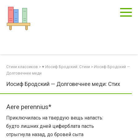
Перейти
к
контенту
Стихи классиков
>
♥ Иосиф Бродский: Стихи
>
Иосиф Бродский —
Долговечнее меди
Иосиф Бродский — Долговечнее меди: Стих
Аеre perennius*
Приключилась на твердую вещь напасть:
будто лишних дней циферблата пасть
отрыгнула назад, до бровей сыта