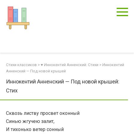
Перейти
к
контенту
Стихи классиков
>
♥ Иннокентий Анненский: Стихи
>
Иннокентий
Анненский — Под новой крышей
Иннокентий Анненский — Под новой крышей:
Стих
Сквозь листву просвет оконный
Синью жгучею залит,
И тихонько ветер сонный