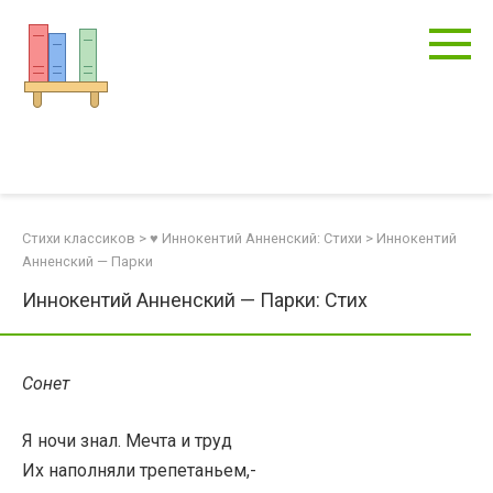
Перейти
к
контенту
Стихи классиков
>
♥ Иннокентий Анненский: Стихи
>
Иннокентий
Анненский — Парки
Иннокентий Анненский — Парки: Стих
Сонет
Я ночи знал. Мечта и труд
Их наполняли трепетаньем,-