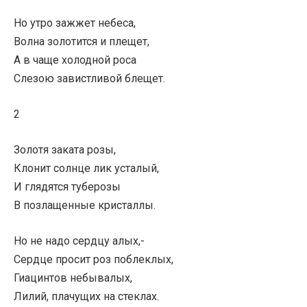
Но утро зажжет небеса,
Волна золотится и плещет,
А в чаще холодной роса
Слезою завистливой блещет.
2
Золотя заката розы,
Клонит солнце лик усталый,
И глядятся туберозы
В позлащенные кристаллы.
Но не надо сердцу алых,-
Сердце просит роз поблеклых,
Гиацинтов небывалых,
Лилий, плачущих на стеклах.