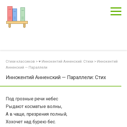
Перейти
к
контенту
Стихи классиков
>
♥ Иннокентий Анненский: Стихи
>
Иннокентий
Анненский — Параллели
Иннокентий Анненский — Параллели: Стих
Под грозные речи небес
Рыдают косматые волны,
А в чаще, презрения полный,
Хохочет над бурею бес.