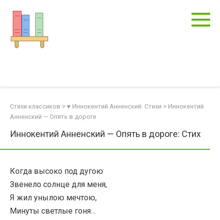
Перейти
к
контенту
Стихи классиков
>
♥ Иннокентий Анненский: Стихи
>
Иннокентий
Анненский — Опять в дороге
Иннокентий Анненский — Опять в дороге: Стих
Когда высоко под дугою
Звенело солнце для меня,
Я жил унылою мечтою,
Минуты светлые гоня…