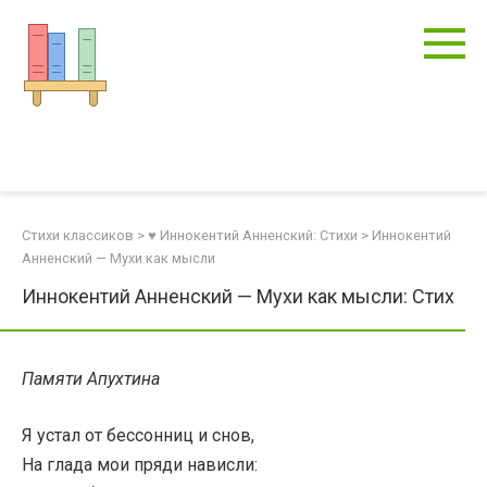
Перейти
к
контенту
Стихи классиков
>
♥ Иннокентий Анненский: Стихи
>
Иннокентий
Анненский — Мухи как мысли
Иннокентий Анненский — Мухи как мысли: Стих
Памяти Апухтина
Я устал от бессонниц и снов,
На глада мои пряди нависли: