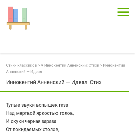
Перейти
к
контенту
Стихи классиков
>
♥ Иннокентий Анненский: Стихи
>
Иннокентий
Анненский — Идеал
Иннокентий Анненский — Идеал: Стих
Тупые звуки вспышек газа
Над мертвой яркостью голов,
И скуки черная зараза
От покидаемых столов,