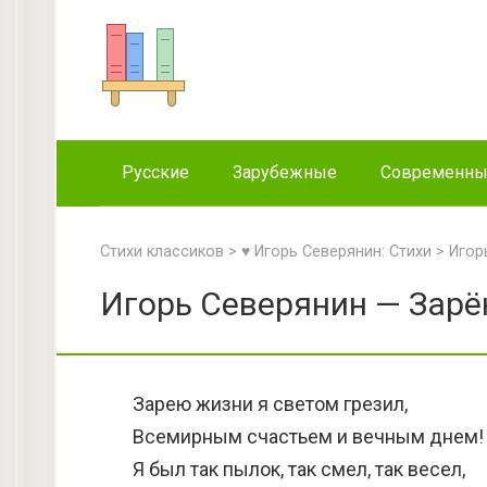
Перейти
к
контенту
Русские
Зарубежные
Современн
Стихи классиков
>
♥ Игорь Северянин: Стихи
>
Игор
Игорь Северянин — Зарё
Зарею жизни я светом грезил,
Всемирным счастьем и вечным днем!
Я был так пылок, так смел, так весел,