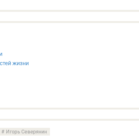
и
стей жизни
Игорь Северянин