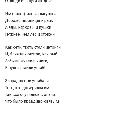
О, люди без сути людей!
Им стало филе из лягушки
Дороже пшеницы и ржи,
А яды, наркозы и пушки —
Нужнее, чем лес и стрижи.
Как сети, ткать стали интриги
И, ближних опутав, как рыб,
Забыли музеи и книги,
В руке затаили ушиб!
Злорадно они ушибали
Того, кто доверился им.
Так все очутились в опале,
Что было правдиво-святым.