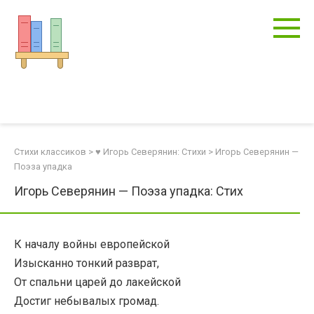
Перейти
к
контенту
Стихи классиков
>
♥ Игорь Северянин: Стихи
>
Игорь Северянин —
Поэза упадка
Игорь Северянин — Поэза упадка: Стих
К началу войны европейской
Изысканно тонкий разврат,
От спальни царей до лакейской
Достиг небывалых громад.