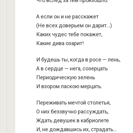
Что вслед за тем произошло.
А если он и не расскажет
(Не всех доверьем он дарит…)
Каких чудес тебе покажет,
Какие дива озарит!
И будешь ты, когда в росе — лень,
А в сердце — нега, созерцать
Периодическую зелень
И взором ласкою мерцать.
Переживать мечтой столетья,
О них беззвучно рассуждать,
Ждать девушек в кабриолете
И, не дождавшись их, страдать…