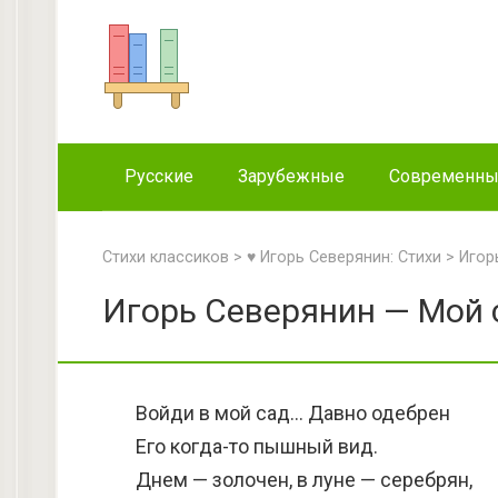
Перейти
к
контенту
Русские
Зарубежные
Современн
Стихи классиков
>
♥ Игорь Северянин: Стихи
>
Игор
Игорь Северянин — Мой 
Войди в мой сад… Давно одебрен
Его когда-то пышный вид.
Днем — золочен, в луне — серебрян,