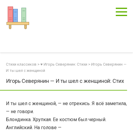
Перейти
к
контенту
Стихи классиков
>
♥ Игорь Северянин: Стихи
>
Игорь Северянин —
И ты шел с женщиной
Игорь Северянин — И ты шел с женщиной: Стих
И ты шел с женщиной, — не отрекись. Я всё заметила,
— не говори.
Блондинка. Хрупкая. Ее костюм был черный.
Английский. На голове —