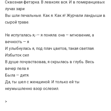
Сквозная фетэрка. В левкоях вся. И в померанцевых
лучах зари
Вы шли печальные. Как я. Как я! Журчали ландыши в
сырой траве.
Не испугалась я,-— я поняла: она — мгновение, а
вечность — я
И улыбнулась я, под плач цветов, такая светлая.
Избыток сил
В душе почувствовав, я скрылась в глубь. Весь
вечер пела я
Была — дитя.
Да, ты шел с женщиной. И только ей ты
неумышленно взор ослезил.
>