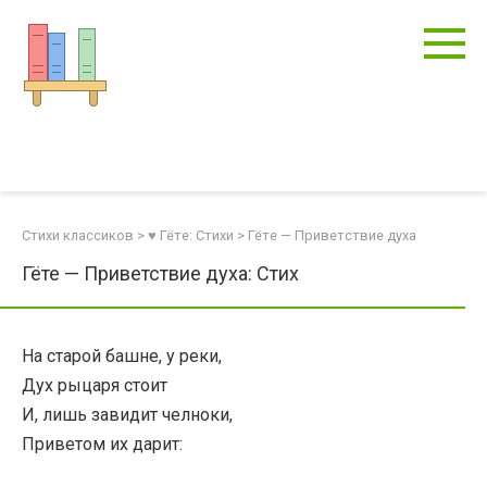
Перейти
к
контенту
Стихи классиков
>
♥ Гёте: Стихи
>
Гёте — Приветствие духа
Гёте — Приветствие духа: Стих
На старой башне, у реки,
Дух рыцаря стоит
И, лишь завидит челноки,
Приветом их дарит: