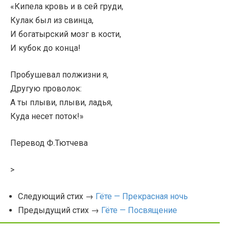
«Кипела кровь и в сей груди,
Кулак был из свинца,
И богатырский мозг в кости,
И кубок до конца!
Пробушевал полжизни я,
Другую проволок:
А ты плыви, плыви, ладья,
Куда несет поток!»
Перевод Ф.Тютчева
>
Следующий стих →
Гёте — Прекрасная ночь
Предыдущий стих →
Гёте — Посвящение