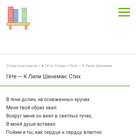
Перейти
к
контенту
Стихи классиков
>
♥ Гёте: Стихи
>
Гёте — К Лили Шенеман
Гёте — К Лили Шенеман: Стих
В тени долин, на оснеженных кручах
Меня твой образ звал:
Вокруг меня он веял в светлых тучах,
В моей душе вставал.
Пойми и ты, как сердце к сердцу властно