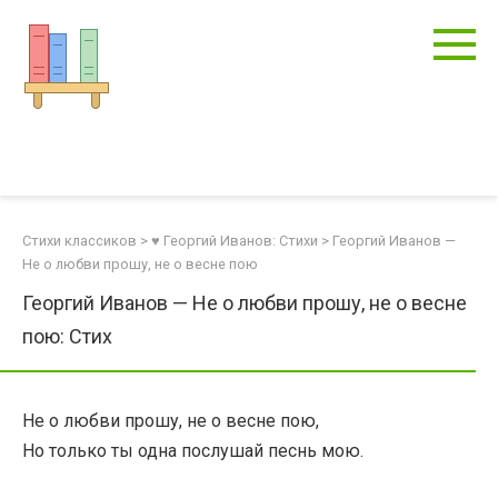
Перейти
к
контенту
Стихи классиков
>
♥ Георгий Иванов: Стихи
>
Георгий Иванов —
Не о любви прошу, не о весне пою
Георгий Иванов — Не о любви прошу, не о весне
пою: Стих
Не о любви прошу, не о весне пою,
Но только ты одна послушай песнь мою.