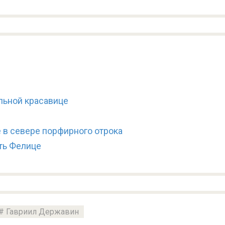
льной красавице
 в севере порфирного отрока
ть Фелице
Гавриил Державин