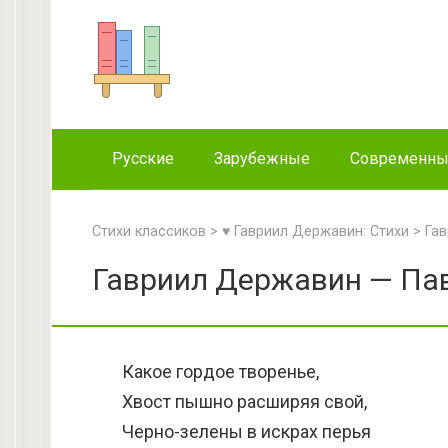
Перейти
к
контенту
Русские
Зарубежные
Современн
Стихи классиков
>
♥ Гавриил Державин: Стихи
>
Га
Гавриил Державин — Пав
Какое гордое творенье,
Хвост пышно расширяя свой,
Черно-зелены в искрах перья