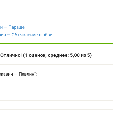
н — Параше
вин — Объявление любви
(
1
оценок, среднее:
5,00
из 5)
жавин — Павлин":