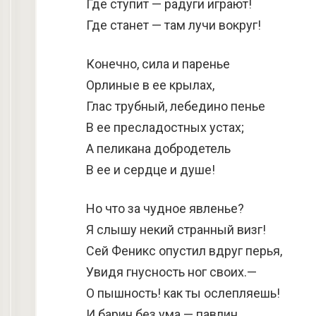
Где ступит — радуги играют!
Где станет — там лучи вокруг!
Конечно, сила и паренье
Орлиные в ее крылах,
Глас трубный, лебедино пенье
В ее пресладостных устах;
А пеликана добродетель
В ее и сердце и душе!
Но что за чудное явленье?
Я слышу некий странный визг!
Сей Феникс опустил вдруг перья,
Увидя гнусность ног своих.—
О пышность! как ты ослепляешь!
И барин без ума — павлин.