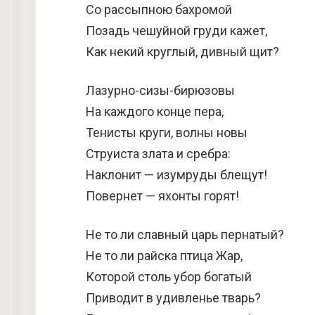
Со рассыпною бахромой
Позадь чешуйной груди кажет,
Как некий круглый, дивный щит?
Лазурно-сизы-бирюзовы
На каждого конце пера,
Тенисты круги, волны новы
Струиста злата и сребра:
Наклонит — изумруды блещут!
Повернет — яхонты горят!
Не то ли славный царь пернатый?
Не то ли райска птица Жар,
Которой столь убор богатый
Приводит в удивленье тварь?