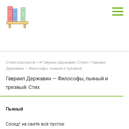
Перейти
к
контенту
Стихи классиков
>
♥ Гавриил Державин: Стихи
>
Гавриил
Державин — Философы, пьяный и трезвый
Гавриил Державин — Философы, пьяный и
трезвый: Стих
Пьяный
Сосед! на свете всё пустое: