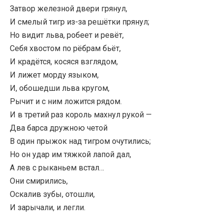
Затвор железной двери грянул,
И смелый тигр из-за решётки прянул;
Но видит льва, робеет и ревёт,
Себя хвостом по рёбрам бьёт,
И крадётся, косяся взглядом,
И лижет морду языком,
И, обошедши льва кругом,
Рычит и с ним ложится рядом.
И в третий раз король махнул рукой —
Два барса дружною четой
В один прыжок над тигром очутились;
Но он удар им тяжкой лапой дал,
А лев с рыканьем встал…
Они смирились,
Оскалив зубы, отошли,
И зарычали, и легли.