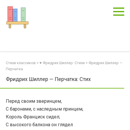
Перейти
к
контенту
Стихи классиков
>
♥ Фридрих Шиллер: Стихи
>
Фридрих Шиллер —
Перчатка
Фридрих Шиллер — Перчатка: Стих
Перед своим зверинцем,
С баронами, с наследным принцем,
Король Франциск сидел;
С высокого балкона он глядел