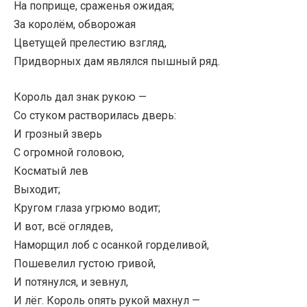
На поприще, сраженья ожидая;
За королём, обворожая
Цветущей прелестию взгляд,
Придворных дам являлся пышный ряд.
Король дал знак рукою —
Со стуком растворилась дверь:
И грозный зверь
С огромной головою,
Косматый лев
Выходит;
Кругом глаза угрюмо водит;
И вот, всё оглядев,
Наморщил лоб с осанкой горделивой,
Пошевелил густою гривой,
И потянулся, и зевнул,
И лёг. Король опять рукой махнул —