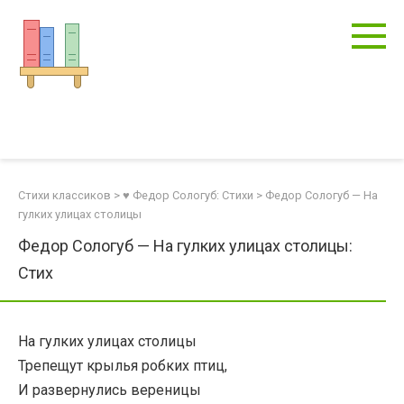
Перейти
к
контенту
Стихи классиков
>
♥ Федор Сологуб: Стихи
>
Федор Сологуб — На
гулких улицах столицы
Федор Сологуб — На гулких улицах столицы:
Стих
На гулких улицах столицы
Трепещут крылья робких птиц,
И развернулись вереницы