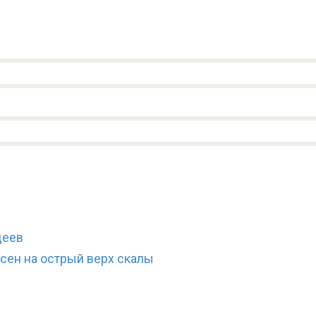
деев
есен на острый верх скалы