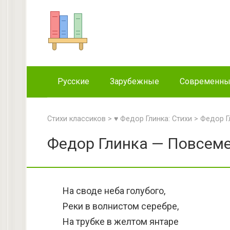
Перейти
к
контенту
Русские
Зарубежные
Современн
Стихи классиков
>
♥ Федор Глинка: Стихи
>
Федор Г
Федор Глинка — Повсеме
На своде неба голубого,
Реки в волнистом серебре,
На трубке в желтом янтаре