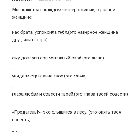
Мне кажется в каждом четверостишии, о разной
женщине:
… … …
как брата, успокоила тебя.(это наверное женщина
друг, или сестра)
… … …
ему доверив сон мятежный свой.(это жена)
… … …
увидели страдание твое.(это мама)
… … …
глаза любви и совести твоей.(это глаза твоей совести)
… … …
«Предатель!»- эхо слышится в лесу. (это опять твоя
совесть)
… … …