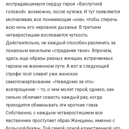
исстрадавшемуся сердцу героя. «Беспутной
головой»: возможно, после кутежа. И тут появляется
молчаливая, все понимающая «она», чтобы стеречь
всю ночь его неровное дыханье. В третьем
четверостишии воспевается чуткость.
Действительно, не каждый способен различить за
показным весельем «страдание твое». Впрочем,
здесь еще образы разных женщин, встречаемых
героем на жизненном пути. А вот в следующей
строфе поэт славит уже женское
самопожертвование. «Неведомо за что»:
всепрощение – то, о чем молит герой, однако, как
сильно обличает совесть каждый раз, когда
приходится обманывать эти кроткие глаза.
Собственно, с каждым четверостишием все
явственнее проступает образ Женщины, именно с
большой буквы. Той самой, одной единственной, что