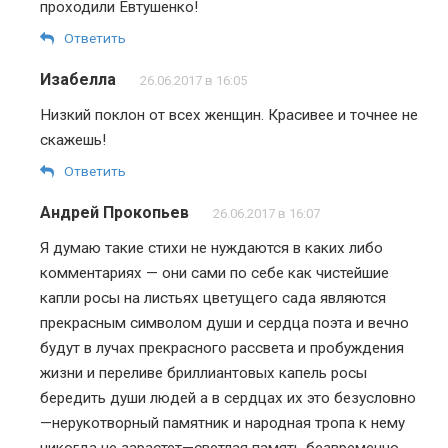
проходили Евтушенко!
Ответить
Изабелла
26.06.2017 в 16:05
Низкий поклон от всех женщин. Красивее и точнее не
скажешь!
Ответить
Андрей Прокопьев
26.06.2017 в 16:07
Я думаю такие стихи не нуждаются в каких либо
комментариях — они сами по себе как чистейшие
капли росы на листьях цветущего сада являются
прекрасным символом души и сердца поэта и вечно
будут в лучах прекрасного рассвета и пробуждения
жизни и переливе бриллиантовых капель росы
бередить души людей а в сердцах их это безусловно
—нерукотворный памятник и народная тропа к нему
никогда не зарастет—светлая память безвременно