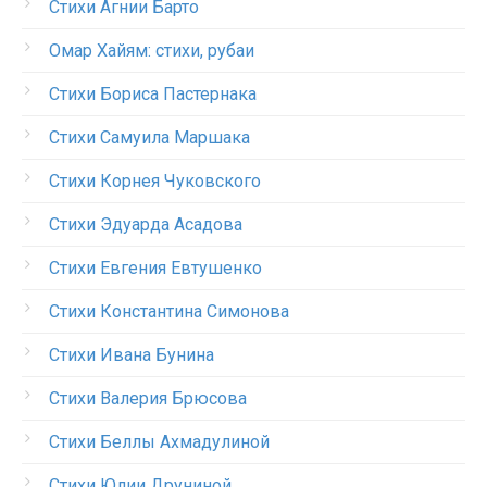
Стихи Агнии Барто
Омар Хайям: стихи, рубаи
Стихи Бориса Пастернака
Стихи Самуила Маршака
Стихи Корнея Чуковского
Стихи Эдуарда Асадова
Стихи Евгения Евтушенко
Стихи Константина Симонова
Стихи Ивана Бунина
Стихи Валерия Брюсова
Стихи Беллы Ахмадулиной
Стихи Юлии Друниной