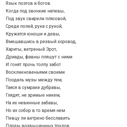
Язык поэтов и богов.
Когда под звонкие напевы,
Под звук свирели плясовой,
Среди полей, рука с рукой,
Кружатся юноши и девы,
Вмешавшись в резвый хоровод,
Хариты, ветреный Эрот,
Дриады, фавны пляшут с ними
И гонят прочь толпу забот
Воскликновеньями своими.
Поодаль музы между тем,
Таяся в сумраке дубравы,
Глядят, не зримые никем,
На их невинные забавы,
Но их собор в то время нем.
Певцу ли ветрено бесславить
Плоды возвышенных трудов