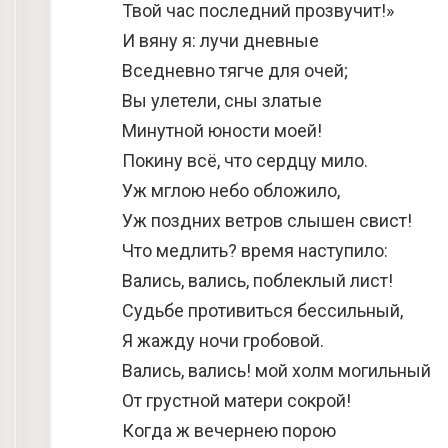
Твой час последний прозвучит!»
И вяну я: лучи дневные
Вседневно тягче для очей;
Вы улетели, сны златые
Минутной юности моей!
Покину всё, что сердцу мило.
Уж мглою небо обложило,
Уж поздних ветров слышен свист!
Что медлить? время наступило:
Вались, вались, поблеклый лист!
Судьбе противиться бессильный,
Я жажду ночи гробовой.
Вались, вались! мой холм могильный
От грустной матери сокрой!
Когда ж вечернею порою