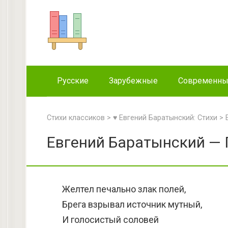
Перейти
к
контенту
Русские
Зарубежные
Современн
Стихи классиков
>
♥ Евгений Баратынский: Стихи
>
Евгений Баратынский — 
Желтел печально злак полей,
Брега взрывал источник мутный,
И голосистый соловей