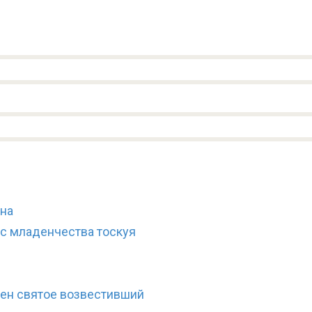
сна
 с младенчества тоскуя
вен святое возвестивший