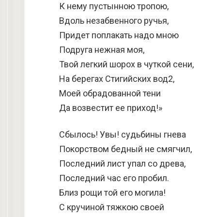
К нему пустынною тропою,
Вдоль незабвенного ручья,
Придет поплакать надо мною
Подруга нежная моя,
Твой легкий шорох в чуткой сени,
На берегах Стигийских вод2,
Моей обрадованной тени
Да возвестит ее приход!»
Сбылось! Увы! судьбины гнева
Покорством бедный не смягчил,
Последний лист упал со древа,
Последний час его пробил.
Близ рощи той его могила!
С кручиной тяжкою своей