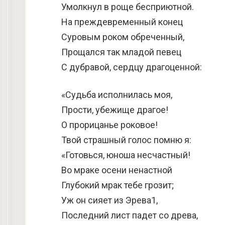
Умолкнул в роще бесприютной.
На преждевременный конец
Суровым роком обреченный,
Прощался так младой певец
С дубравой, сердцу драгоценной:
«Судьба исполнилась моя,
Прости, убежище драгое!
О прорицанье роковое!
Твой страшный голос помню я:
«Готовься, юноша несчастный!
Во мраке осени ненастной
Глубокий мрак тебе грозит;
Уж он сияет из Эрева1,
Последний лист падет со древа,