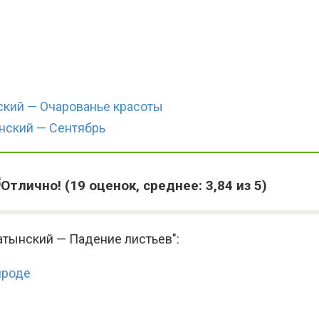
ский — Очарованье красоты
нский — Сентябрь
(
19
оценок, среднее:
3,84
из 5)
атынский — Падение листьев":
ироде