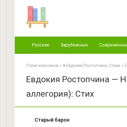
Перейти
к
контенту
Русские
Зарубежные
Современн
Стихи классиков
>
♥ Евдокия Ростопчина: Стихи
>
Е
Евдокия Ростопчина — Н
аллегория): Стих
Старый барон