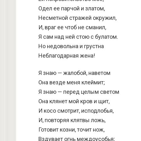
Одел ее парчой и златом,
Несметной стражей окружил,
И, враг ее чтоб не сманил,
Я сам над ней стою с булатом.
Но недовольна и грустна
Неблагодарная жена!
Я знаю — жалобой, наветом
Она везде меня клеймит;
Я знаю — перед целым светом
Она клянет мой кров и щит,
И косо смотрит, исподлобья,
И, повторяя клятвы ложь,
Готовит козни, точит нож,
Вздувает огнь междоусобья;