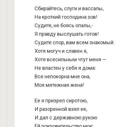
Сбирайтесь, слуги и вассалы,
На кроткий господина зов!
Судите, не боясь опалы,-
Я правду выслушать готов!
Судите спор, вам всем знакомый:
Хотя могуч и славен я,
Хотя всесильным чтут меня —
Не властен у себя я дома:
Все непокорна мне она,
Моя мятежная жена!
Ее я призрел сиротою,
И разоренной взял ее,
И дал с державною рукою
Ей покровительство мое;