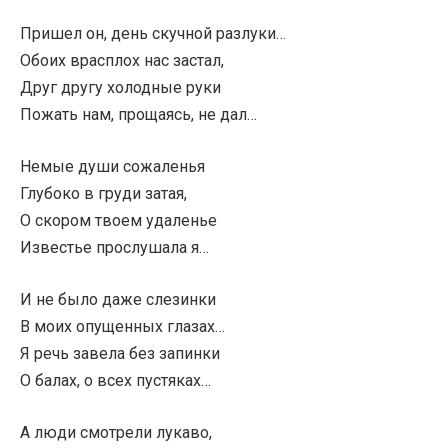
Пришел он, день скучной разлуки…
Обоих врасплох нас застал,
Друг другу холодные руки
Пожать нам, прощаясь, не дал…
Немые души сожаленья
Глубоко в груди затая,
О скором твоем удаленье
Известье прослушала я…
И не было даже слезинки
В моих опущенных глазах…
Я речь завела без запинки
О балах, о всех пустяках…
А люди смотрели лукаво,