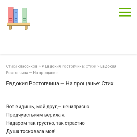
Перейти
к
контенту
Стихи классиков
>
♥ Евдокия Ростопчина: Стихи
>
Евдокия
Ростопчина — На прощанье
Евдокия Ростопчина — На прощанье: Стих
Вот видишь, мой друг,— ненапрасно
Предчувствиям верила я:
Недаром так грустно, так страстно
Душа тосковала моя!..