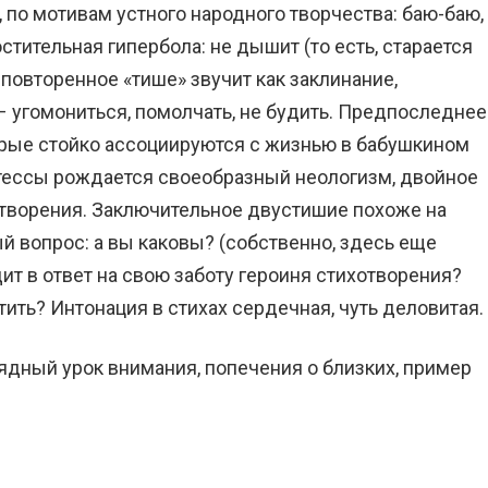
 по мотивам устного народного творчества: баю-баю,
тительная гипербола: не дышит (то есть, старается
повторенное «тише» звучит как заклинание,
– угомониться, помолчать, не будить. Предпоследнее
орые стойко ассоциируются с жизнью в бабушкином
оэтессы рождается своеобразный неологизм, двойное
отворения. Заключительное двустишие похоже на
й вопрос: а вы каковы? (собственно, здесь еще
дит в ответ на свою заботу героиня стихотворения?
стить? Интонация в стихах сердечная, чуть деловитая.
лядный урок внимания, попечения о близких, пример