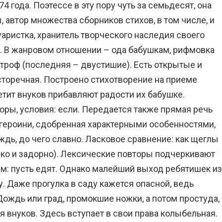
 года. Поэтессе в эту пору чуть за семьдесят, она
, автор множества сборников стихов, в том числе, и
аристка, хранитель творческого наследия своего
а. В жанровом отношении – ода бабушкам, рифмовка
строф (последняя – двустишие). Есть открытые и
торечная. Построено стихотворение на приеме
етит внуков прибавляют радости их бабушке.
оры, условия: если. Передается также прямая речь
 героини, сдобренная характерными особенностями,
ождь, до чего славно. Ласковое сравнение: как щеглы
онко и задорно). Лексические повторы подчеркивают
ям: пусть едят. Однако малейший выход ребятишек из
. Даже прогулка в саду кажется опасной, ведь
ождь или град, промокшие ножки, а потом простуда,
я внуков. Здесь вступает в свои права колыбельная.