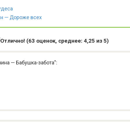
удеса
ин — Дороже всех
(
63
оценок, среднее:
4,25
из 5)
нина — Бабушка-забота":