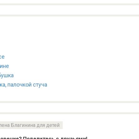
се
шине
бушка
а, палочкой стуча
лена Благинина для детей
орение? Поделитесь с друзьями!