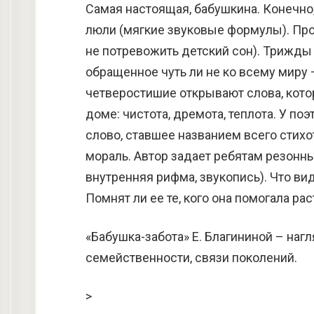
Самая настоящая, бабушкина. Конечно,
люли (мягкие звуковые формулы). Прос
не потревожить детский сон). Трижды 
обращенное чуть ли не ко всему миру 
четверостишие открывают слова, кот
доме: чистота, дремота, теплота. У п
слово, ставшее названием всего стих
мораль. Автор задает ребятам резонны
внутренняя рифма, звукопись). Что ви
Помнят ли ее те, кого она помогала ра
«Бабушка-забота» Е. Благининой – наг
семейственности, связи поколений.
>