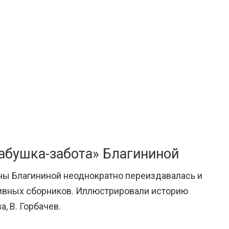
абушка-забота» Благининой
ны Благининой неоднократно переиздавалась и
ктивных сборников. Иллюстрировали историю
, В. Горбачев.