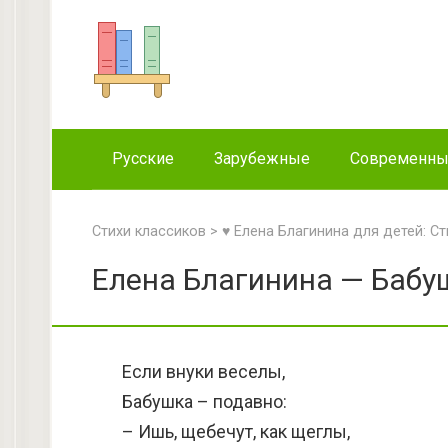
Перейти
к
контенту
Русские
Зарубежные
Современн
Стихи классиков
>
♥ Елена Благинина для детей: Ст
Елена Благинина — Бабуш
Если внуки веселы,
Бабушка – подавно:
– Ишь, щебечут, как щеглы,