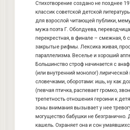
Стихотворение создано не позднее 1974
классик советской детской литературы
для взрослой читающей публики, мему
мужа поэта Г. Оболдуева, переводчиц
перекрестная, в финале – смежная, 6 
закрытые рифмы. Лексика живая, прос
параллелизма. Веселье и хороший апп
Большинство строф начинается с анаф
(или внутренний монолог) лирической
словечками, оборотами: ишь, ну как д
(певчая птичка, распевает громко, зв
трепетность отношения героини к дет
зоны внимания вызывает у нее тревогу
могущество бабушки не безгранично. Д
кашель. Охраняет она и сон умаявшихс