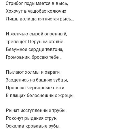
Стрибог подымается в высь,
Хохочут в чащобах колючих
Лишь волк да пятнистая рысь…
И желчью сырой опоенный,
Трепещет Перун на столбе.
Безумное сердце тевтона,
Громовник, бросаю тебе…
Пылают холмы и овраги,
Зарделись на башнях зубцы,
Проносят червонные стяги
В плащах белоснежных жрецы.
Рычат исступленные трубы,
Рокочут рыдания струн,
Оскалив кровавые зубы,