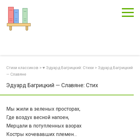
Перейти
к
контенту
Стихи классиков
>
♥ Эдуард Багрицкий: Стихи
>
Эдуард Багрицкий
— Славяне
Эдуард Багрицкий — Славяне: Стих
Мы жили в зеленых просторах,
Где воздух весной напоен,
Мерцали в потупленных взорах
Костры кочевавших племен…