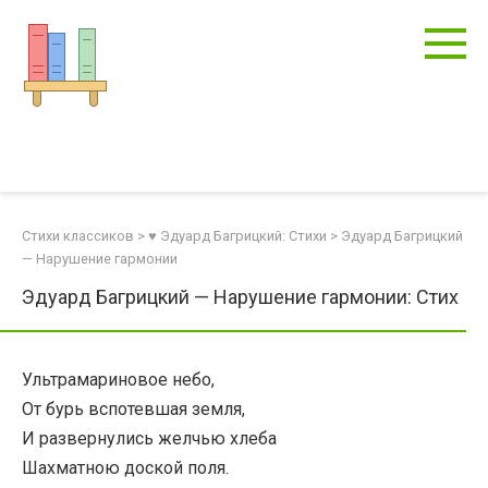
Перейти
к
контенту
Стихи классиков
>
♥ Эдуард Багрицкий: Стихи
>
Эдуард Багрицкий
— Нарушение гармонии
Эдуард Багрицкий — Нарушение гармонии: Стих
Ультрамариновое небо,
От бурь вспотевшая земля,
И развернулись желчью хлеба
Шахматною доской поля.