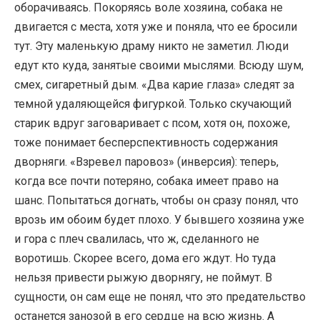
оборачиваясь. Покоряясь воле хозяина, собака не
двигается с места, хотя уже и поняла, что ее бросили
тут. Эту маленькую драму никто не заметил. Люди
едут кто куда, занятые своими мыслями. Всюду шум,
смех, сигаретный дым. «Два карие глаза» следят за
темной удаляющейся фигуркой. Только скучающий
старик вдруг заговаривает с псом, хотя он, похоже,
тоже понимает бесперспективность содержания
дворняги. «Взревел паровоз» (инверсия): теперь,
когда все почти потеряно, собака имеет право на
шанс. Попытаться догнать, чтобы он сразу понял, что
врозь им обоим будет плохо. У бывшего хозяина уже
и гора с плеч свалилась, что ж, сделанного не
воротишь. Скорее всего, дома его ждут. Но туда
нельзя привести рыжую дворнягу, не поймут. В
сущности, он сам еще не понял, что это предательство
останется занозой в его сердце на всю жизнь. А