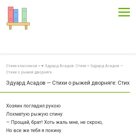
Перейти
к
контенту
Стихи классиков
>
♥ Эдуард Асадов: Стихи
>
Эдуард Асадов —
Стихи о рыжей дворняге
Эдуард Асадов — Стихи о рыжей дворняге: Стих
Хозяин погладил рукою
Лохматую рыжую спину:
— Прощай, брат! Хоть жаль мне, не скрою,
Но все же тебя я покину.