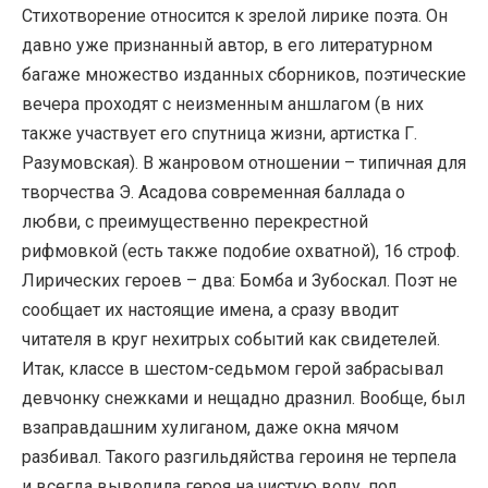
Стихотворение относится к зрелой лирике поэта. Он
давно уже признанный автор, в его литературном
багаже множество изданных сборников, поэтические
вечера проходят с неизменным аншлагом (в них
также участвует его спутница жизни, артистка Г.
Разумовская). В жанровом отношении – типичная для
творчества Э. Асадова современная баллада о
любви, с преимущественно перекрестной
рифмовкой (есть также подобие охватной), 16 строф.
Лирических героев – два: Бомба и Зубоскал. Поэт не
сообщает их настоящие имена, а сразу вводит
читателя в круг нехитрых событий как свидетелей.
Итак, классе в шестом-седьмом герой забрасывал
девчонку снежками и нещадно дразнил. Вообще, был
взаправдашним хулиганом, даже окна мячом
разбивал. Такого разгильдяйства героиня не терпела
и всегда выводила героя на чистую воду, под