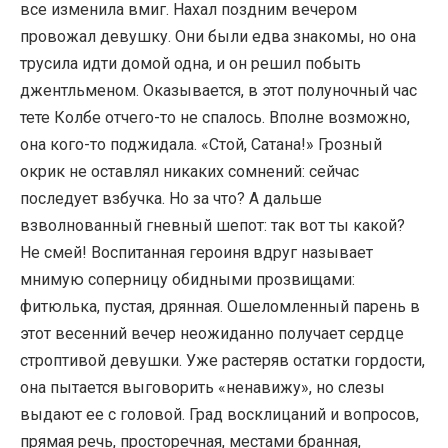
все изменила вмиг. Нахал поздним вечером
провожал девушку. Они были едва знакомы, но она
трусила идти домой одна, и он решил побыть
джентльменом. Оказывается, в этот полуночный час
тете Колбе отчего-то не спалось. Вполне возможно,
она кого-то поджидала. «Стой, Сатана!» Грозный
окрик не оставлял никаких сомнений: сейчас
последует взбучка. Но за что? А дальше
взволнованный гневный шепот: так вот ты какой?
Не смей! Воспитанная героиня вдруг называет
мнимую соперницу обидными прозвищами:
фитюлька, пустая, дрянная. Ошеломленный парень в
этот весенний вечер неожиданно получает сердце
строптивой девушки. Уже растеряв остатки гордости,
она пытается выговорить «ненавижу», но слезы
выдают ее с головой. Град восклицаний и вопросов,
прямая речь, просторечная, местами бранная,