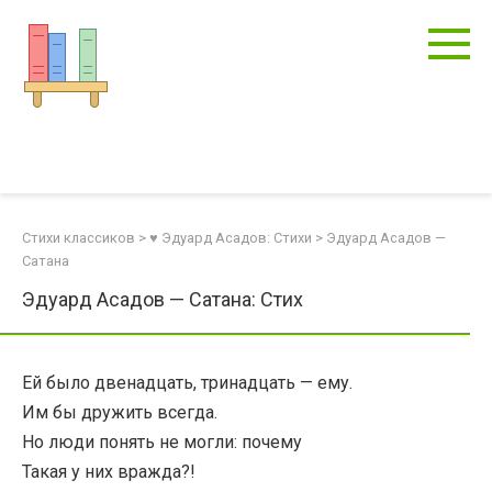
Перейти
к
контенту
Стихи классиков
>
♥ Эдуард Асадов: Стихи
>
Эдуард Асадов —
Сатана
Эдуард Асадов — Сатана: Стих
Ей было двенадцать, тринадцать — ему.
Им бы дружить всегда.
Но люди понять не могли: почему
Такая у них вражда?!