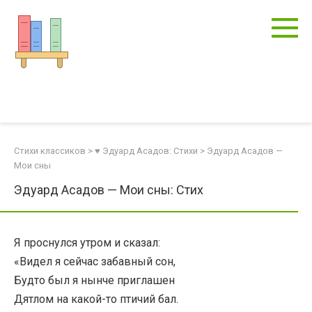
Перейти
к
контенту
Стихи классиков
>
♥ Эдуард Асадов: Стихи
>
Эдуард Асадов —
Мои сны
Эдуард Асадов — Мои сны: Стих
Я проснулся утром и сказал:
«Видел я сейчас забавный сон,
Будто был я нынче приглашен
Дятлом на какой-то птичий бал.