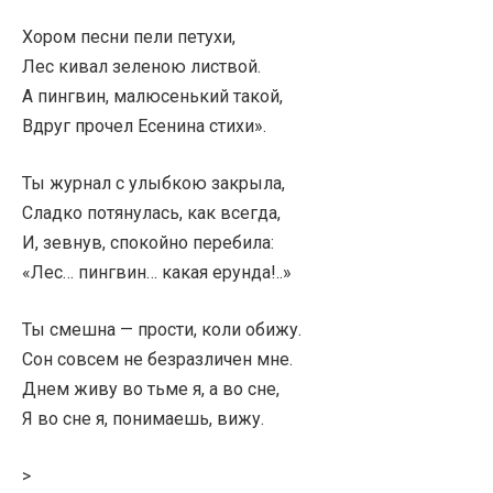
Хором песни пели петухи,
Лес кивал зеленою листвой.
А пингвин, малюсенький такой,
Вдруг прочел Есенина стихи».
Ты журнал с улыбкою закрыла,
Сладко потянулась, как всегда,
И, зевнув, спокойно перебила:
«Лес… пингвин… какая ерунда!..»
Ты смешна — прости, коли обижу.
Сон совсем не безразличен мне.
Днем живу во тьме я, а во сне,
Я во сне я, понимаешь, вижу.
>