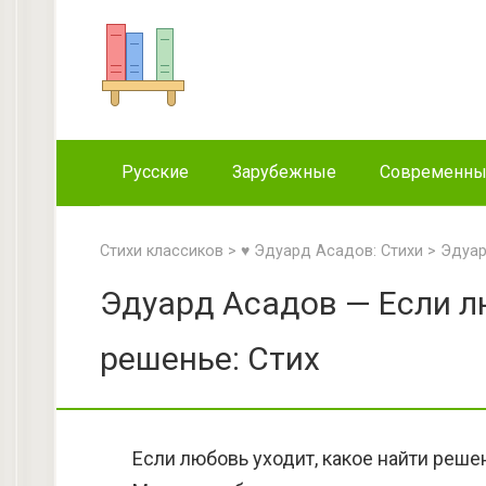
Перейти
к
контенту
Русские
Зарубежные
Современн
Стихи классиков
>
♥ Эдуард Асадов: Стихи
>
Эдуар
Эдуард Асадов — Если лю
решенье: Стих
Если любовь уходит, какое найти реше