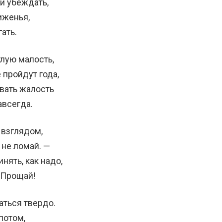
и убеждать,
иженья,
ать.
лую малость,
е пройдут года,
звать жалость
авсегда.
 взглядом,
 не ломай. —
инять, как надо,
 Прощай!
аться твердо.
потом,