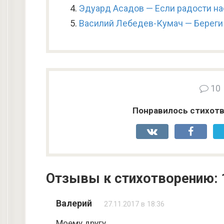
Эдуард Асадов — Если радости н
Василий Лебедев-Кумач — Береги
10
Понравилось стихотв
Отзывы к стихотворению: 
Валерий
27.11.2017 в 18:36
Моему другу