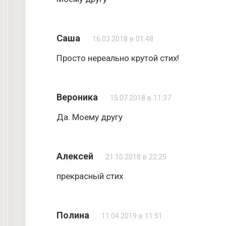
Саша
16.03.2018 в 01:48
Просто нереально крутой стих!
Вероника
15.07.2018 в 11:37
Да. Моему другу
Алексей
21.10.2018 в 22:25
прекрасный стих
Полина
11.04.2019 в 11:51