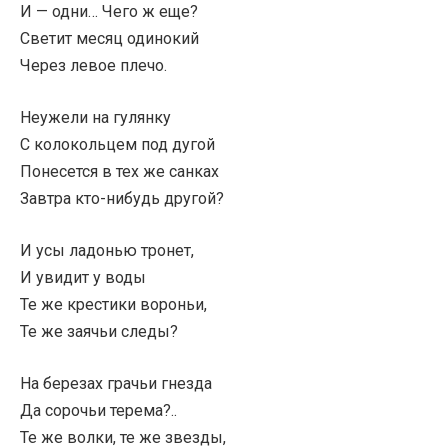
И — одни… Чего ж еще?
Светит месяц одинокий
Через левое плечо.
Неужели на гулянку
С колокольцем под дугой
Понесется в тех же санках
Завтра кто-нибудь другой?
И усы ладонью тронет,
И увидит у воды
Те же крестики вороньи,
Те же заячьи следы?
На березах грачьи гнезда
Да сорочьи терема?..
Те же волки, те же звезды,