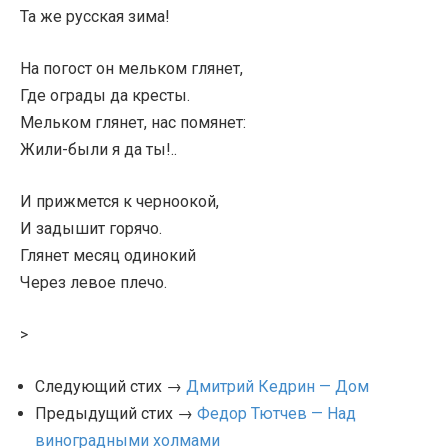
Та же русская зима!
На погост он мельком глянет,
Где ограды да кресты.
Мельком глянет, нас помянет:
Жили-были я да ты!..
И прижмется к черноокой,
И задышит горячо.
Глянет месяц одинокий
Через левое плечо.
>
Следующий стих →
Дмитрий Кедрин — Дом
Предыдущий стих →
Федор Тютчев — Над
виноградными холмами