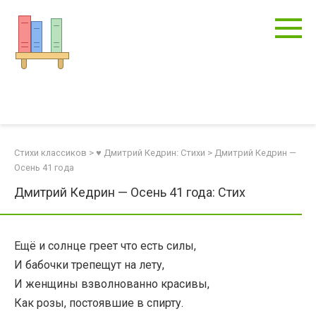
Перейти
к
контенту
Стихи классиков
>
♥ Дмитрий Кедрин: Стихи
>
Дмитрий Кедрин —
Осень 41 года
Дмитрий Кедрин — Осень 41 года: Стих
Ещё и солнце греет что есть силы,
И бабочки трепещут на лету,
И женщины взволнованно красивы,
Как розы, постоявшие в спирту.