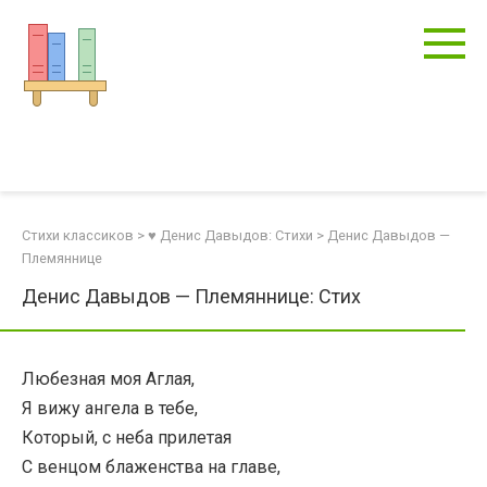
Перейти
к
контенту
Стихи классиков
>
♥ Денис Давыдов: Стихи
>
Денис Давыдов —
Племяннице
Денис Давыдов — Племяннице: Стих
Любезная моя Аглая,
Я вижу ангела в тебе,
Который, с неба прилетая
С венцом блаженства на главе,