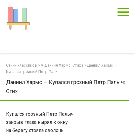
Перейти
к
контенту
Стихи классиков
>
♥ Даниил Хармс: Стихи
>
Даниил Хармс —
Купался грозный Петр Палыч
Даниил Хармс — Купался грозный Петр Палыч:
Стих
Купался грозный Петр Палыч
закрыв глаза нырял к окну
на берегу стояла сволочь