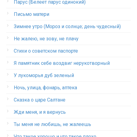
Парус (Белеет парус одинокий)
Письмо матери
Зимнее утро (Мороз и солнце; день чудесный)
Не жалею, не зову, не плачу
Стихи о советском паспорте
Я памятник себе воздвиг нерукотворный
У лукоморья дуб зеленый
Ночь, улица, фонарь, аптека
Сказка о царе Салтане
Жди меня, и я вернусь
Ты меня не любишь, не жалеешь
Что такое хорошо и что такое плохо