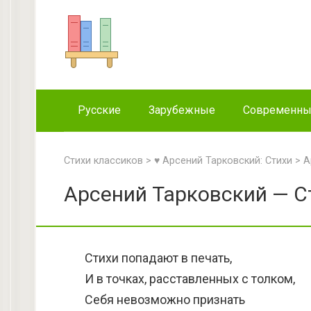
Перейти
к
контенту
Русские
Зарубежные
Современн
Стихи классиков
>
♥ Арсений Тарковский: Стихи
>
А
Арсений Тарковский — С
Стихи попадают в печать,
И в точках, расставленных с толком,
Себя невозможно признать