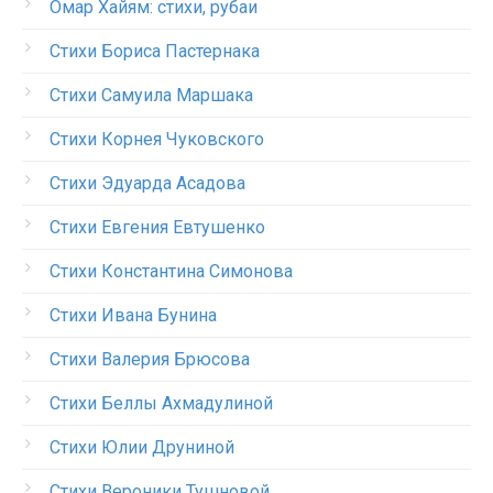
Омар Хайям: стихи, рубаи
Стихи Бориса Пастернака
Стихи Самуила Маршака
Стихи Корнея Чуковского
Стихи Эдуарда Асадова
Стихи Евгения Евтушенко
Стихи Константина Симонова
Стихи Ивана Бунина
Стихи Валерия Брюсова
Стихи Беллы Ахмадулиной
Стихи Юлии Друниной
Стихи Вероники Тушновой