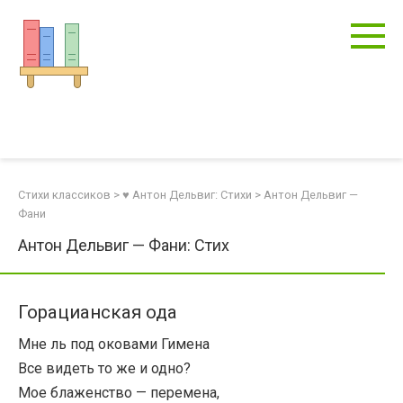
Перейти
к
контенту
Стихи классиков
>
♥ Антон Дельвиг: Стихи
>
Антон Дельвиг —
Фани
Антон Дельвиг — Фани: Стих
Горацианская ода
Мне ль под оковами Гимена
Все видеть то же и одно?
Мое блаженство — перемена,