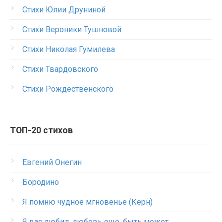
Стихи Юлии Друниной
Стихи Вероники Тушновой
Стихи Николая Гумилева
Стихи Твардовского
Стихи Рождественского
ТОП-20 стихов
Евгений Онегин
Бородино
Я помню чудное мгновенье (Керн)
Я вас любил, любовь еще, быть может