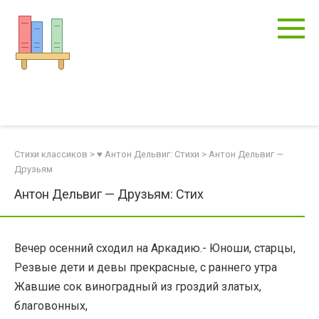
Перейти
к
контенту
Стихи классиков
>
♥ Антон Дельвиг: Стихи
>
Антон Дельвиг —
Друзьям
Антон Дельвиг — Друзьям: Стих
Вечер осенний сходил на Аркадию.- Юноши, старцы,
Резвые дети и девы прекрасные, с раннего утра
Жавшие сок виноградный из гроздий златых,
благовонных,