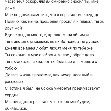
Часто тебя оскорблял я,- смиренно сносил ты, мне
даже,
Мне не давая заметить, что я поразил твое сердце.
Помню, как ныне, прощенья просил я и плакал, ты ж,
друг мой,
Вдвое рыдал моего, и, крепко меня обнимая,
Ты виноватым казался, не я.- Вот каков ты душою!
Ежели все меня любят, любят меня по тебе же:
Ты сокрывал мои слабости; малое доброе дело
Ты выставлял и хвалил; ты был всё для меня, и с
тобою
Долгая жизнь пролетела, как вечер веселый в
рассказах.
Счастлив я был! не боюсь умереть! предчувствует
сердце —
Мы ненадолго расстанемся: скоро мы будем,
обнявшись,