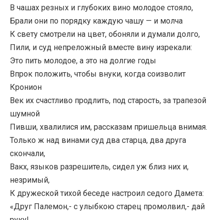
В чашах резных и глубоких вино молодое стояло,
Брали они по порядку каждую чашу — и молча
К свету смотрели на цвет, обоняли и думали долго,
Пили, и суд непреложный вместе вину изрекали:
Это пить молодое, а это на долгие годы
Впрок положить, чтобы внуки, когда соизволит
Кронион
Век их счастливо продлить, под старость, за трапезой
шумной
Пивши, хвалилися им, рассказам пришельца внимая.
Только ж над винами суд два старца, два друга
скончали,
Вакх, языков разрешитель, сидел уж близ них и,
незримый,
К дружеской тихой беседе настроил седого Дамета:
«Друг Палемон,- с улыбкою старец промолвил,- дай
руку!