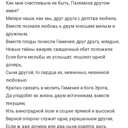
Как мне счастливым не быть, Палемона другом
имея?
Матери наши, как мы, друг друга с детства любили,
Вместе познали любовь к двум юношам милым и
дружным,
Вместе плоды понесли Гименея; друг другу, младые,
Новые тайны вверяя, священный обет положили:
Если боги мольбы их услышат, пошлют одной
дочерь,
Сына другой, то сердца их, невинных, невинной
любовью
Крепко связать и молить Гименея и бога Эрота,
Да уподобят их жизнь двум источникам, вместе
текущим,
Иль виноградной лозе и сошке прямой и высокой.
Верной опорою служит одна, украшеньем другая;
Если ж две дочери или два сына родятся, весь