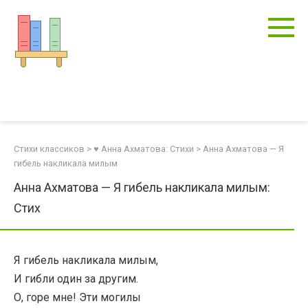
Перейти
к
контенту
Стихи классиков
>
♥ Анна Ахматова: Стихи
>
Анна Ахматова — Я
гибель накликала милым
Анна Ахматова — Я гибель накликала милым:
Стих
Я гибель накликала милым,
И гибли один за другим.
О, горе мне! Эти могилы