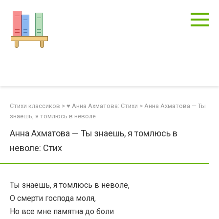
Перейти
к
контенту
Стихи классиков
>
♥ Анна Ахматова: Стихи
>
Анна Ахматова — Ты
знаешь, я томлюсь в неволе
Анна Ахматова — Ты знаешь, я томлюсь в
неволе: Стих
Ты знаешь, я томлюсь в неволе,
О смерти господа моля,
Но все мне памятна до боли