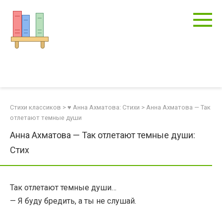
Перейти
к
контенту
Стихи классиков
>
♥ Анна Ахматова: Стихи
>
Анна Ахматова — Так
отлетают темные души
Анна Ахматова — Так отлетают темные души:
Стих
Так отлетают темные души…
— Я буду бредить, а ты не слушай.