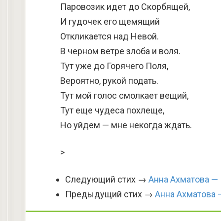
Паровозик идет до Скорбящей,
И гудочек его щемящий
Откликается над Невой.
В черном ветре злоба и воля.
Тут уже до Горячего Поля,
Вероятно, рукой подать.
Тут мой голос смолкает вещий,
Тут еще чудеса похлеще,
Но уйдем — мне некогда ждать.
>
Следующий стих →
Анна Ахматова —
Предыдущий стих →
Анна Ахматова