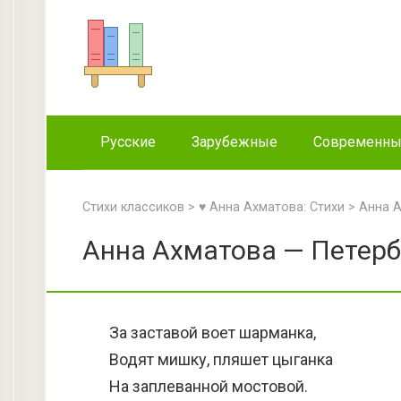
Перейти
к
контенту
Русские
Зарубежные
Современн
Стихи классиков
>
♥ Анна Ахматова: Стихи
>
Анна А
Анна Ахматова — Петербу
За заставой воет шарманка,
Водят мишку, пляшет цыганка
На заплеванной мостовой.