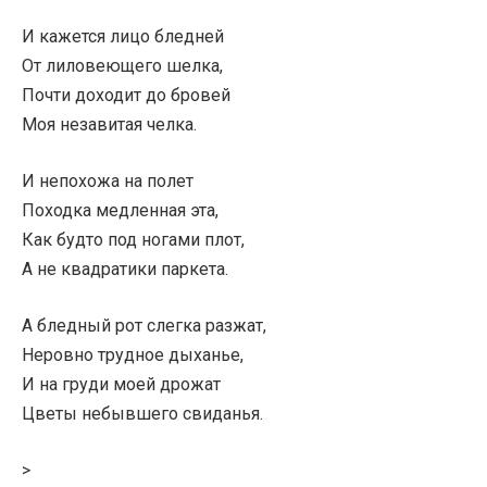
И кажется лицо бледней
От лиловеющего шелка,
Почти доходит до бровей
Моя незавитая челка.
И непохожа на полет
Походка медленная эта,
Как будто под ногами плот,
А не квадратики паркета.
А бледный рот слегка разжат,
Неровно трудное дыханье,
И на груди моей дрожат
Цветы небывшего свиданья.
>