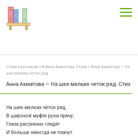
Перейти
к
контенту
Стихи классиков
>
♥ Анна Ахматова: Стихи
>
Анна Ахматова — На
шее мелких четок ряд
Анна Ахматова — На шее мелких четок ряд: Стих
На шее мелких чёток ряд,
В широкой муфте руки прячу,
Глаза рассеянно глядят
И больше никогда не плачут.