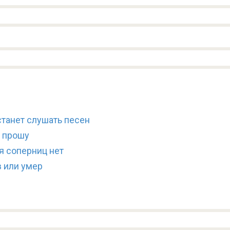
станет слушать песен
й прошу
ня соперниц нет
в или умер