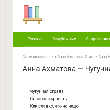
Перейти
к
контенту
Русские
Зарубежные
Современн
Стихи классиков
>
♥ Анна Ахматова: Стихи
>
Анна А
Анна Ахматова — Чугунна
Чугунная ограда,
Сосновая кровать.
Как сладко, что не надо