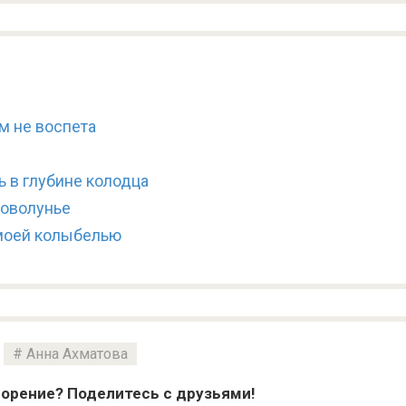
м не воспета
ь в глубине колодца
новолунье
моей колыбелью
Анна Ахматова
орение? Поделитесь с друзьями!