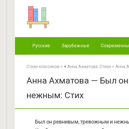
Перейти
к
контенту
Русские
Зарубежные
Современн
Стихи классиков
>
♥ Анна Ахматова: Стихи
>
Анна 
Анна Ахматова — Был он
нежным: Стих
Был он ревнивым, тревожным и нежн