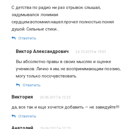
С детства по радио ни раз отрывок слышал,
задумывался .понимая
сердцем.вспомнил.нашел.прочел полностью.понял
душой. Сильные стихи…
Ответить
Виктор Александрович
24.10.2019 в 19:01
Вы абсолютно правы в своих мыслях и оценке
учеников. Лично я им, не воспринимающим поэзию,
могу только посочувствовать.
Ответить
Виктория
26.06.2017 в 12:23
да, все так и еще хочется добавить — не завидуйте!!!
Ответить
Анатолий
26.06.2017 в 12:23