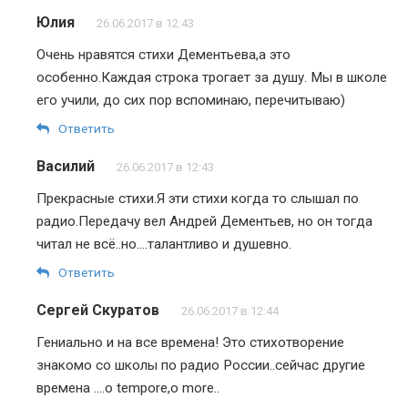
Юлия
26.06.2017 в 12:43
Очень нравятся стихи Дементьева,а это
особенно.Каждая строка трогает за душу. Мы в школе
его учили, до сих пор вспоминаю, перечитываю)
Ответить
Василий
26.06.2017 в 12:43
Прекрасные стихи.Я эти стихи когда то слышал по
радио.Передачу вел Андрей Дементьев, но он тогда
читал не всё..но….талантливо и душевно.
Ответить
Сергей Скуратов
26.06.2017 в 12:44
Гениально и на все времена! Это стихотворение
знакомо со школы по радио России..сейчас другие
времена ….o tempore,o more..