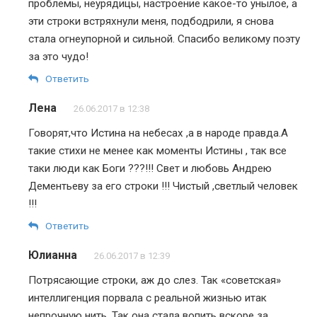
проблемы, неурядицы, настроение какое-то унылое, а
эти строки встряхнули меня, подбодрили, я снова
стала огнеупорной и сильной. Спасибо великому поэту
за это чудо!
Ответить
Лена
26.06.2017 в 12:38
Говорят,что Истина на небесах ,а в народе правда.А
такие стихи не менее как моменты Истины , так все
таки люди как Боги ???!!! Свет и любовь Андрею
Дементьеву за его строки !!! Чистый ,светлый человек
!!!
Ответить
Юлианна
26.06.2017 в 12:39
Потрясающие строки, аж до слез. Так «советская»
интеллигенция порвала с реальной жизнью итак
непрочную нить. Так она стала вопить вскоре за