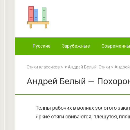
Перейти
к
контенту
Русские
Зарубежные
Современн
Стихи классиков
>
♥ Андрей Белый: Стихи
>
Андрей
Андрей Белый — Похорон
Толпы рабочих в волнах золотого закат
Яркие стяги свиваются, плещутся, пля