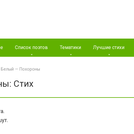
ые
Список поэтов
Тематики
Лучшие стихи
 Белый — Похороны
ы: Стих
а.
шут.