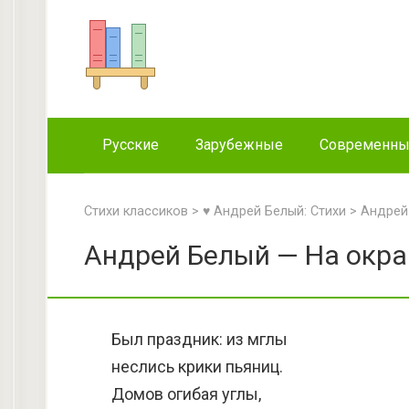
Перейти
к
контенту
Русские
Зарубежные
Современн
Стихи классиков
>
♥ Андрей Белый: Стихи
>
Андрей
Андрей Белый — На окра
Был праздник: из мглы
неслись крики пьяниц.
Домов огибая углы,