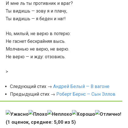
И мне ль ты противник и враг?
Ты видишь — зову я и плачу,
Ты видишь — я беден и наг!
Но, милый, не верю в потерю:
Не гаснет бескрайняя высь.
Молчанью не верю, не верю.
Не верю — и жду: отзовись.
>
Следующий стих →
Андрей Белый — В вагоне
Предыдущий стих →
Роберт Бернс — Сын Эллов
(
1
оценок, среднее:
5,00
из 5)