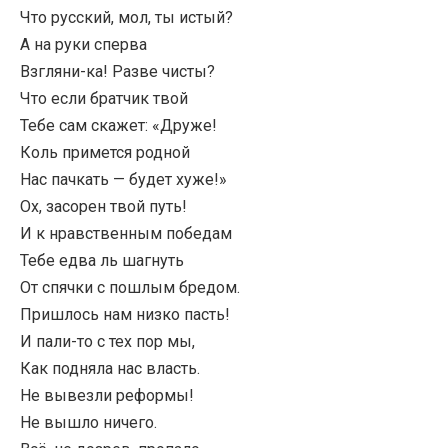
Что русский, мол, ты истый?
А на руки сперва
Взгляни-ка! Разве чисты?
Что если братчик твой
Тебе сам скажет: «Друже!
Коль примется родной
Нас пачкать — будет хуже!»
Ох, засорен твой путь!
И к нравственным победам
Тебе едва ль шагнуть
От спячки с пошлым бредом.
Пришлось нам низко пасть!
И пали-то с тех пор мы,
Как подняла нас власть.
Не вывезли реформы!
Не вышло ничего.