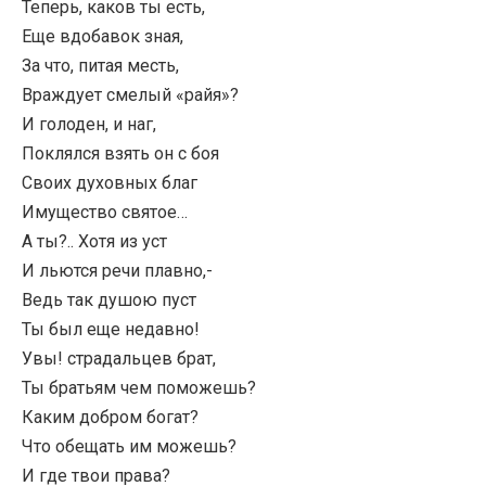
Теперь, каков ты есть,
Еще вдобавок зная,
За что, питая месть,
Враждует смелый «райя»?
И голоден, и наг,
Поклялся взять он с боя
Своих духовных благ
Имущество святое…
А ты?.. Хотя из уст
И льются речи плавно,-
Ведь так душою пуст
Ты был еще недавно!
Увы! страдальцев брат,
Ты братьям чем поможешь?
Каким добром богат?
Что обещать им можешь?
И где твои права?