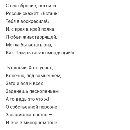
С нас сбросив, эта сила
России скажет: «Встань!
Тебя я воскресила!»
И, с края в край полна
Любви животворящей,
Могла бы встать она,
Как Лазарь встал смердящий!»
Тут кончи. Хоть успех,
Конечно, под сомненьем,
Зато и вся и всех
Заденешь песнопеньем;
А то ведь это что ж!
О собственной персоне
Заладивши, поешь —
И всё в минорном тоне.